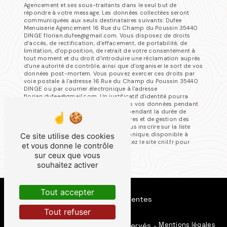
Agencement et ses sous-traitants dans le seul but de
répondre à votre message. Les données collectées seront
communiquées aux seuls destinataires suivants: Dufee
Menuiserie Agencement 16 Rue du Champ du Poussin 35440
DINGE florian.dufee@gmail.com. Vous disposez de droits
d’accès, de rectification, d’effacement, de portabilité, de
limitation, d’opposition, de retrait de votre consentement à
tout moment et du droit d’introduire une réclamation auprès
d’une autorité de contrôle, ainsi que d’organiser le sort de vos
données post-mortem. Vous pouvez exercer ces droits par
voie postale à l'adresse 16 Rue du Champ du Poussin 35440
DINGE ou par courrier électronique à l'adresse
florian.dufee@gmail.com. Un justificatif d'identité pourra
vous être demandé. Nous conservons vos données pendant
la période de prise de contact puis pendant la durée de
prescription légale aux fins probatoires et de gestion des
contentieux. Vous avez le droit de vous inscrire sur la liste
d'opposition au démarchage téléphonique, disponible à
Ce site utilise des cookies
cette adresse:
Bloctel.gouv.fr
. Consultez le site cnil.fr pour
et vous donne le contrôle
plus d’informations sur vos droits.
sur ceux que vous
souhaitez activer
Tout accepter
Recherches fréquentes
Tout refuser
Vistalid
Mentions légales
©
- 2026 - Tous droits réservés -