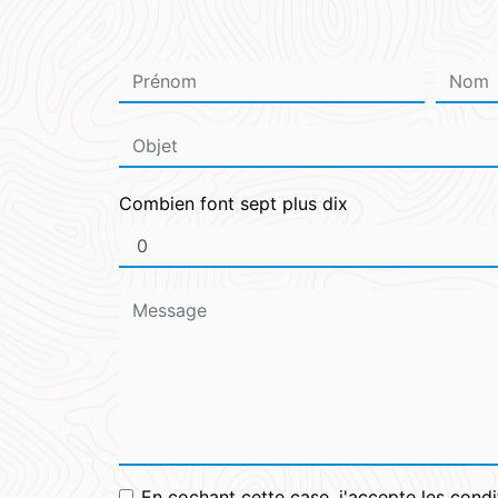
Combien font sept plus dix
En cochant cette case, j'accepte les condi