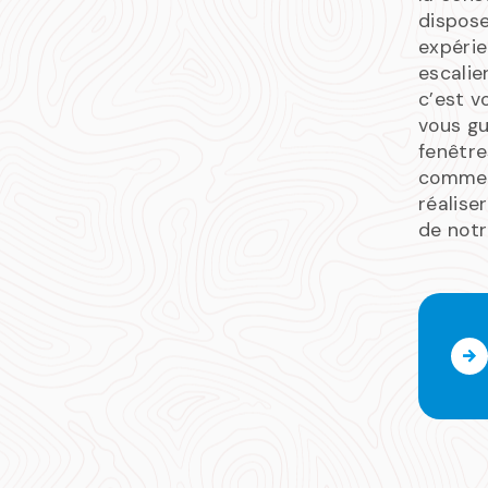
dispose
expéri
escalie
c’est v
vous g
fenêtre
comme 
réalise
de notr