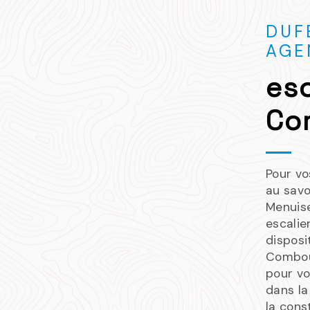
DUF
AGE
esc
Co
Pour vo
au savo
Menuis
escalie
disposi
Combou
pour vo
dans la
la cons