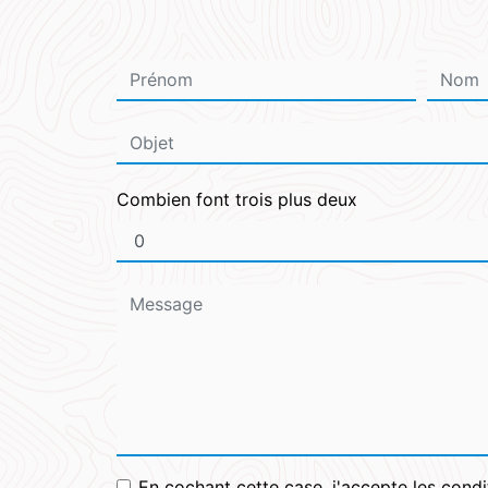
Combien font trois plus deux
En cochant cette case, j'accepte les condi