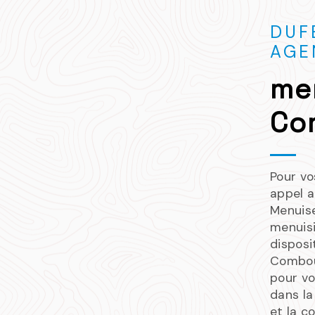
DUF
AGE
me
Co
Pour vo
appel a
Menuis
menuisi
disposi
Combou
pour vo
dans la
et la c