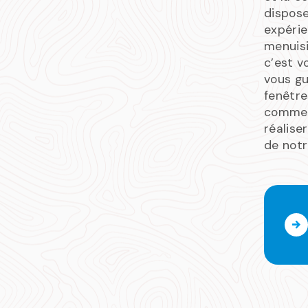
dispose
expéri
menuis
c’est v
vous g
fenêtre
comme 
réalise
de notr