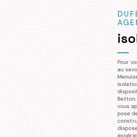
DUF
AGE
iso
Pour vo
au savo
Menuis
isolati
disposi
Betton
vous ap
pose de
constru
dispose
expéri