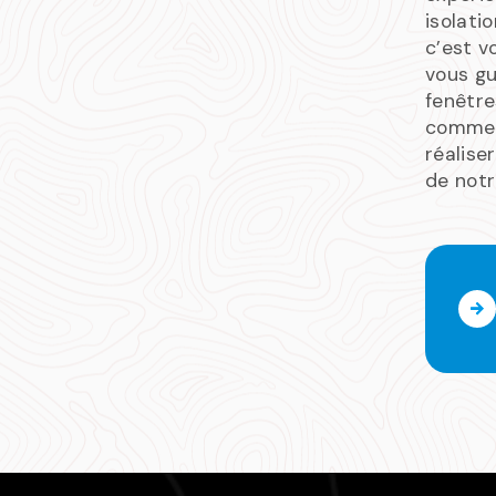
isolati
c’est v
vous g
fenêtre
comme 
réalise
de notr